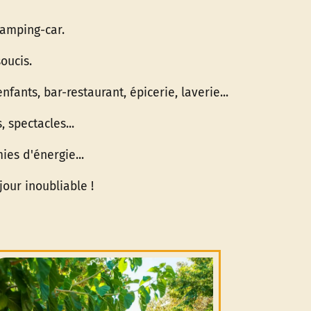
camping-car.
oucis.
fants, bar-restaurant, épicerie, laverie...
, spectacles...
ies d'énergie...
our inoubliable !