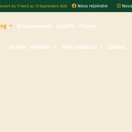
Nous rejoindre
Nous
Ouvert du 17 Avril au 13 Septembre 2026
ing
Emplacements
Locatifs
Piscine
Rivière
Activités
Infos pratiques
Contact