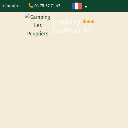
 rejoindre
04 75 37 71 47
Camping
Les Peupliers