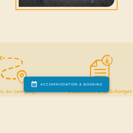
ès au camping
Documents à télécharger