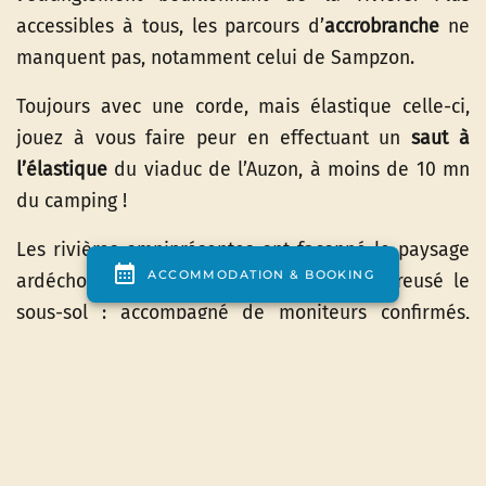
accessibles à tous, les parcours d’
accrobranche
ne
manquent pas, notamment celui de Sampzon.
Toujours avec une corde, mais élastique celle-ci,
jouez à vous faire peur en effectuant un
saut à
l’élastique
du viaduc de l’Auzon, à moins de 10 mn
du camping !
Les rivières omniprésentes ont façonné le paysage
ardéchois, mais elles en ont également creusé le
sous-sol : accompagné de moniteurs confirmés,
vous pourrez pratiquer la
spéléologie
, à Vallon Pont
d’Arc par exemple.
La plupart de ces activités peuvent être réservées
auprès de notre partenaire
GEO
à Aubenas, à moins