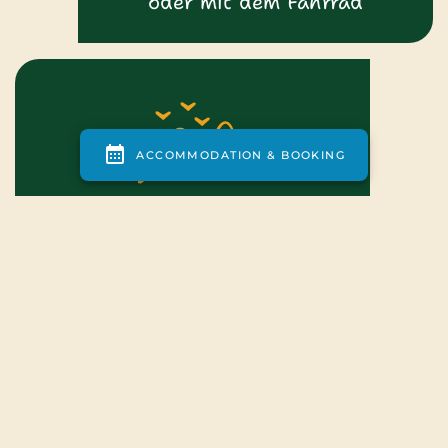
oder mit dem Fahrrad
4,5 ha flaches und ruhiges
Land
DIENSTE UND
GESCHÄFTE UND
ANIMATIONEN
EINRICHTUNGEN
DIENSTLEISTUNGEN
AKTIONEN FÜR DIE
PLAN DES