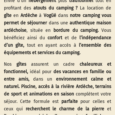
Envie d’un
hébergement
plus
traditionnel
tout en
profitant des
atouts du camping ?
La location de
gîte
en
Ardèche
à
Vogüé
dans
notre camping vous
permet de séjourner
dans une
authentique maison
ardéchoise
, située en
bordure du camping.
Vous
bénéficiez ainsi du
confort
et de
l’indépendance
d’un gîte,
tout en ayant accès à
l’ensemble des
équipements et services du camping.
Nos
gîtes
assurent un cadre
chaleureux et
fonctionnel,
idéal pour
des vacances en famille ou
entre amis,
dans un
environnement calme et
naturel. Piscine, accès à la rivière Ardèche, terrains
de sport et animations en saison
complètent votre
séjour. Cette formule est
parfaite
pour celles et
ceux qui
recherchent le charme de la pierre
et